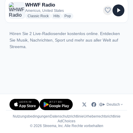
WHWF Radio
favorite
play_arrow
Americus, United States
radio stations
radio stations
radio stations
Classic Rock
Hits
Pop
Hören Sie 2 Live-Radiosender kostenlos online. Entdecken
Sie Musik, Nachrichten, Sport und mehr aus aller Welt auf
Streema.
LADEN IM
JETZT BEI
Deutsch
App Store
Google Play
Nutzungsbedingungen
Datenschutzrichtlinie
Urheberrechtsrichtlinie
(öffnet in neuem Tab)
AdChoices
© 2026 Streema, Inc. Alle Rechte vorbehalten