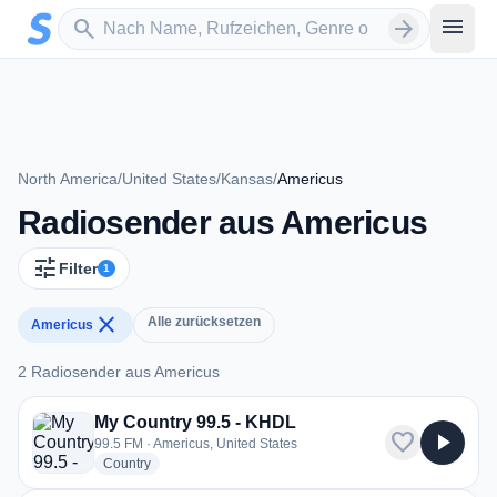
Zum Hauptinhalt springen
Sender suchen
menu
search
arrow_forward
North America
/
United States
/
Kansas
/
Americus
Radiosender aus Americus
tune
Filter
1
close
Alle zurücksetzen
Americus
2 Radiosender aus Americus
2 Radiosender aus Americus
My Country 99.5 - KHDL
favorite
play_arrow
99.5 FM · Americus, United States
radio stations
Country