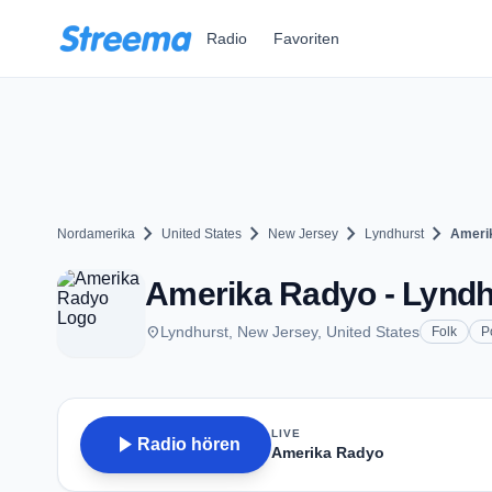
Zum Hauptinhalt springen
Radio
Favoriten
chevron_right
chevron_right
chevron_right
chevron_right
Nordamerika
United States
New Jersey
Lyndhurst
Ameri
Amerika Radyo - Lyndh
place
Lyndhurst, New Jersey, United States
Folk
P
LIVE
play_arrow
Radio hören
Amerika Radyo