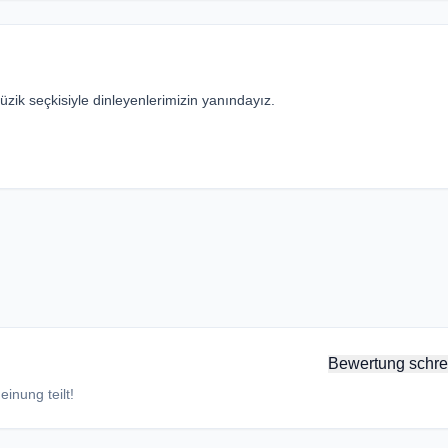
zik seçkisiyle dinleyenlerimizin yanındayız.
Bewertung schre
inung teilt!