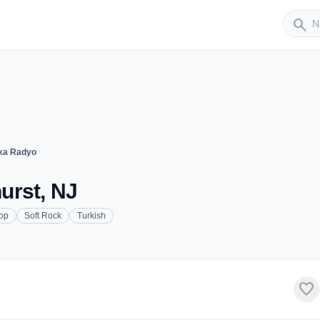
Sender
search
ka Radyo
urst, NJ
op
Soft Rock
Turkish
favorite