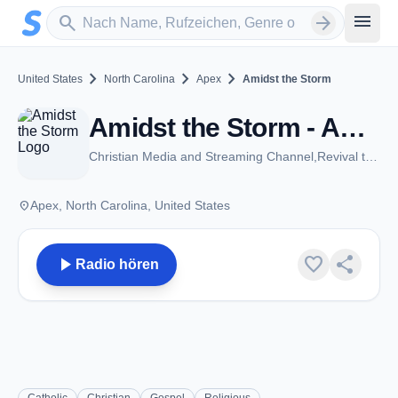
Zum Hauptinhalt springen
Sender suchen
menu
search
arrow_forward
chevron_right
chevron_right
chevron_right
United States
North Carolina
Apex
Amidst the Storm
Amidst the Storm - Apex, NC
Christian Media and Streaming Channel,Revival to the Nations.
place
Apex, North Carolina, United States
play_arrow
favorite
share
Radio hören