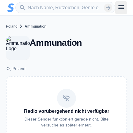
Zum Hauptinhalt springen
Sender suchen
menu
search
arrow_forward
chevron_right
Poland
Ammunation
Ammunation
place
, Poland
wifi_off
Radio vorübergehend nicht verfügbar
Dieser Sender funktioniert gerade nicht. Bitte
versuche es später erneut.