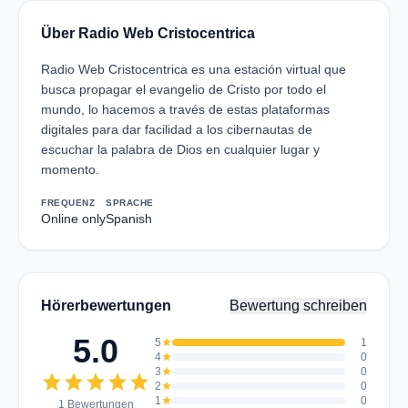
Über Radio Web Cristocentrica
Radio Web Cristocentrica es una estación virtual que
busca propagar el evangelio de Cristo por todo el
mundo, lo hacemos a través de estas plataformas
digitales para dar facilidad a los cibernautas de
escuchar la palabra de Dios en cualquier lugar y
momento.
FREQUENZ
SPRACHE
Online only
Spanish
Hörerbewertungen
Bewertung schreiben
5.0
5
star
1
4
star
0
3
star
0
star
star
star
star
star
2
star
0
1
star
0
1 Bewertungen