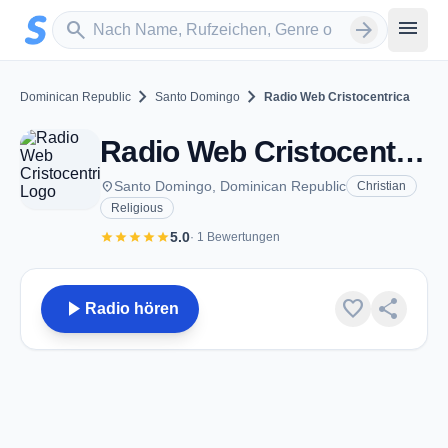
Zum Hauptinhalt springen
Sender suchen
menu
search
arrow_forward
chevron_right
chevron_right
Dominican Republic
Santo Domingo
Radio Web Cristocentrica
Radio Web Cristocentrica - Santo Domingo
place
Santo Domingo, Dominican Republic
Christian
Religious
star
star
star
star
star
5.0
· 1 Bewertungen
play_arrow
favorite
share
Radio hören