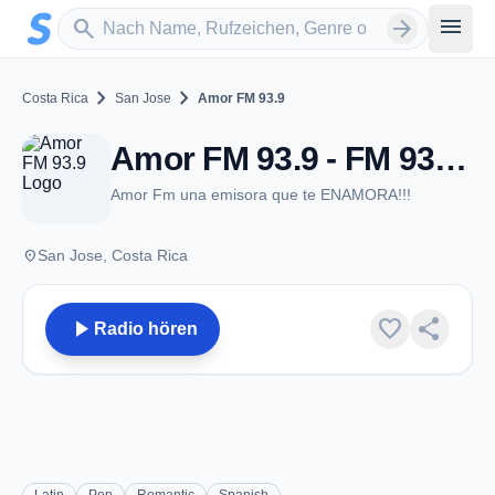
Zum Hauptinhalt springen
Sender suchen
menu
search
arrow_forward
chevron_right
chevron_right
Costa Rica
San Jose
Amor FM 93.9
Amor FM 93.9 - FM 93.9 - San Jose
Amor Fm una emisora que te ENAMORA!!!
place
San Jose, Costa Rica
play_arrow
favorite
share
Radio hören