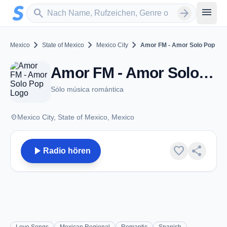
Zum Hauptinhalt springen
Sender suchen
menu
search
arrow_forward
chevron_right
chevron_right
chevron_right
Mexico
State of Mexico
Mexico City
Amor FM - Amor Solo Pop
Amor FM - Amor Solo Pop - Mexico City
Sólo música romántica
place
Mexico City, State of Mexico, Mexico
play_arrow
favorite
share
Radio hören