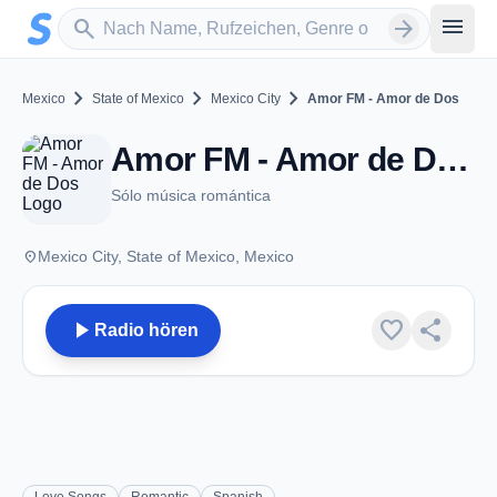
Zum Hauptinhalt springen
Sender suchen
menu
search
arrow_forward
chevron_right
chevron_right
chevron_right
Mexico
State of Mexico
Mexico City
Amor FM - Amor de Dos
Amor FM - Amor de Dos - Mexico City
Sólo música romántica
place
Mexico City, State of Mexico, Mexico
play_arrow
favorite
share
Radio hören