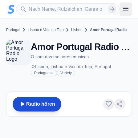
Zum Hauptinhalt springen
Sender suchen
menu
search
arrow_forward
chevron_right
chevron_right
chevron_right
Portugal
Lisboa e Vale do Tejo
Lisbon
Amor Portugal Radio
Amor Portugal Radio - Lisbon
O som das melhores musicas
place
Lisbon, Lisboa e Vale do Tejo, Portugal
Portuguese
Variety
play_arrow
favorite
share
Radio hören