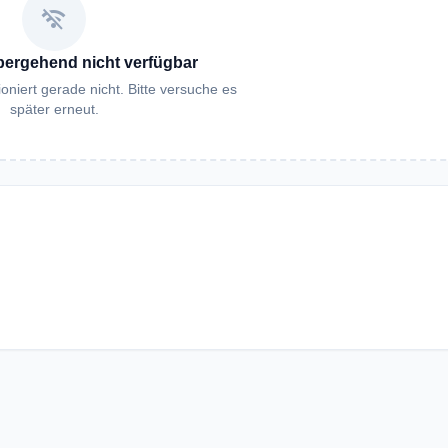
wifi_off
bergehend nicht verfügbar
oniert gerade nicht. Bitte versuche es
später erneut.