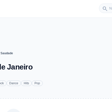
Sender
search
 Saudade
de Janeiro
ock
Dance
Hits
Pop