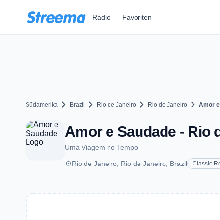
Zum Hauptinhalt springen
Radio
Favoriten
chevron_right
chevron_right
chevron_right
chevron_right
Südamerika
Brazil
Rio de Janeiro
Rio de Janeiro
Amor e
Amor e Saudade - Rio 
Uma Viagem no Tempo
place
Rio de Janeiro, Rio de Janeiro, Brazil
Classic R