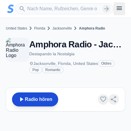
Zum Hauptinhalt springen
Sender suchen
menu
search
arrow_forward
chevron_right
chevron_right
chevron_right
United States
Florida
Jacksonville
Amphora Radio
Amphora Radio - Jacksonville, FL
Destapando la Nostalgia
place
Jacksonville, Florida, United States
Oldies
Pop
Romantic
play_arrow
favorite
share
Radio hören