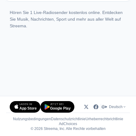
Hören Sie 1 Live-Radiosender kostenlos online. Entdecken
Sie Musik, Nachrichten, Sport und mehr aus aller Welt auf
Streema.
LADEN IM
JETZT BEI
Deutsch
App Store
Google Play
Nutzungsbedingungen
Datenschutzrichtlinie
Urheberrechtsrichtlinie
(öffnet in neuem Tab)
AdChoices
© 2026 Streema, Inc. Alle Rechte vorbehalten