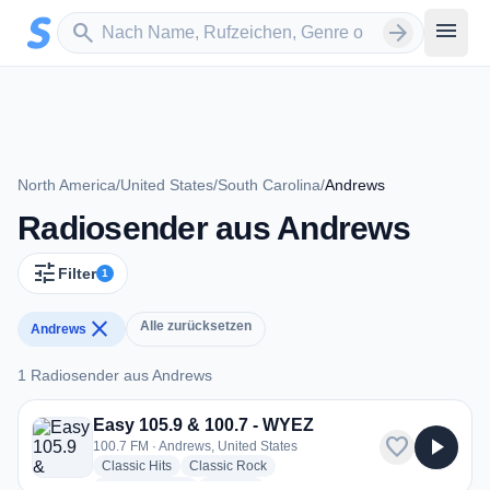
Zum Hauptinhalt springen
Sender suchen
menu
search
arrow_forward
North America
/
United States
/
South Carolina
/
Andrews
Radiosender aus Andrews
tune
Filter
1
close
Alle zurücksetzen
Andrews
1 Radiosender aus Andrews
1 Radiosender aus Andrews
Easy 105.9 & 100.7 - WYEZ
favorite
play_arrow
100.7 FM · Andrews, United States
radio stations
radio stations
Classic Hits
Classic Rock
radio stations
more genres for Easy 105.9 & 100.7 - WYEZ
Easy Listening
+2
more