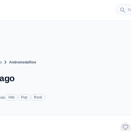
Sender
search
chevron_right
go
AndromedaRise
iago
ile
Hits
Pop
Rock
favorite