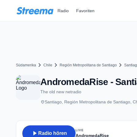
Zum Hauptinhalt springen
Radio
Favoriten
chevron_right
chevron_right
chevron_right
Südamerika
Chile
Región Metropolitana de Santiago
Santia
AndromedaRise - Sant
The old new netradio
place
Santiago, Región Metropolitana de Santiago, Ch
LIVE
play_arrow
Radio hören
AndromedaRise