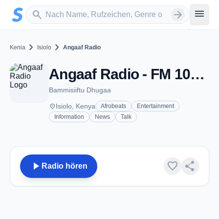
Zum Hauptinhalt springen
Sender suchen
menu
search
arrow_forward
chevron_right
chevron_right
Kenia
Isiolo
Angaaf Radio
Angaaf Radio - FM 103.3 - Isiolo
Bammisiiftu Dhugaa
place
Isiolo, Kenya
Afrobeats
Entertainment
Information
News
Talk
play_arrow
favorite
share
Radio hören