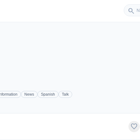
Sender
search
Information
News
Spanish
Talk
favorite