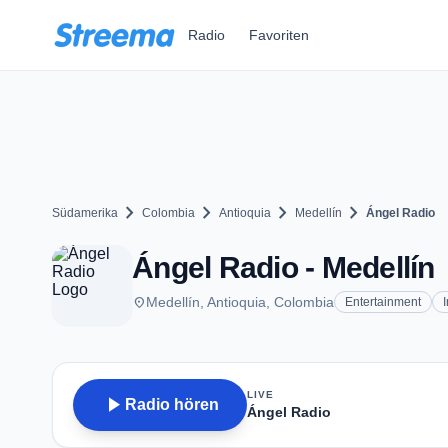
Zum Hauptinhalt springen
Radio
Favoriten
chevron_right
chevron_right
chevron_right
chevron_right
Südamerika
Colombia
Antioquia
Medellín
Ángel Radio
Ángel Radio - Medellín
place
Medellín, Antioquia, Colombia
Entertainment
LIVE
play_arrow
Radio hören
Ángel Radio