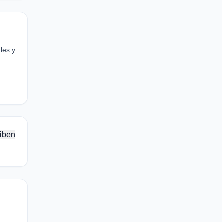
les y
iben