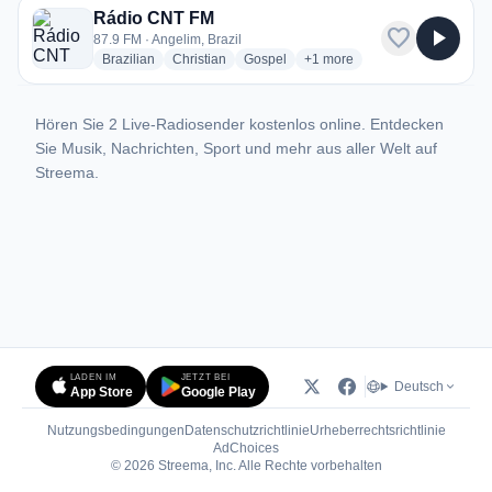
Rádio CNT FM
favorite
play_arrow
87.9 FM · Angelim, Brazil
radio stations
radio stations
radio stations
more genres for Rádio CNT 
Brazilian
Christian
Gospel
+1
more
Hören Sie 2 Live-Radiosender kostenlos online. Entdecken
Sie Musik, Nachrichten, Sport und mehr aus aller Welt auf
Streema.
LADEN IM
JETZT BEI
Deutsch
App Store
Google Play
Nutzungsbedingungen
Datenschutzrichtlinie
Urheberrechtsrichtlinie
(öffnet in neuem Tab)
AdChoices
© 2026 Streema, Inc. Alle Rechte vorbehalten