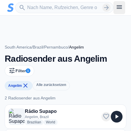
Zum Hauptinhalt springen
Sender suchen
menu
search
arrow_forward
South America
/
Brazil
/
Pernambuco
/
Angelim
Radiosender aus Angelim
tune
Filter
1
close
Alle zurücksetzen
Angelim
2 Radiosender aus Angelim
2 Radiosender aus Angelim
Rádio Supapo
favorite
play_arrow
Angelim, Brazil
radio stations
radio stations
Brazilian
World