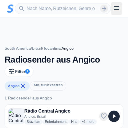
Zum Hauptinhalt springen
Sender suchen
menu
search
arrow_forward
South America
/
Brazil
/
Tocantins
/
Angico
Radiosender aus Angico
tune
Filter
1
close
Alle zurücksetzen
Angico
1 Radiosender aus Angico
1 Radiosender aus Angico
Rádio Central Angico
favorite
play_arrow
Angico, Brazil
radio stations
radio stations
radio stations
more genres for Rádio Cent
Brazilian
Entertainment
Hits
+1
more