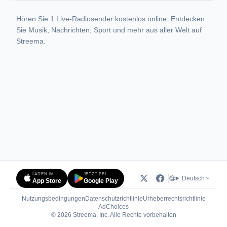
Hören Sie 1 Live-Radiosender kostenlos online. Entdecken
Sie Musik, Nachrichten, Sport und mehr aus aller Welt auf
Streema.
LADEN IM
JETZT BEI
Deutsch
App Store
Google Play
Nutzungsbedingungen
Datenschutzrichtlinie
Urheberrechtsrichtlinie
(öffnet in neuem Tab)
AdChoices
© 2026 Streema, Inc. Alle Rechte vorbehalten