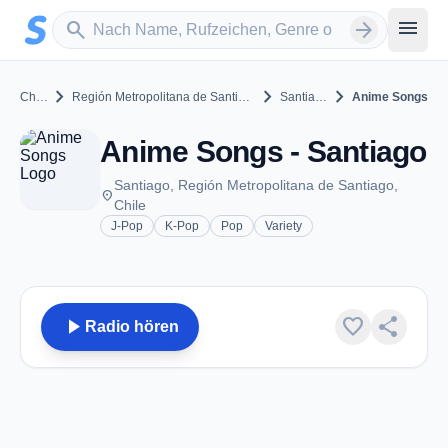
Zum Hauptinhalt springen
Sender suchen
menu
search
arrow_forward
chevron_right
chevron_right
chevron_right
Chile
Región Metropolitana de Santiago
Santiago
Anime Songs
Anime Songs - Santiago
Santiago, Región Metropolitana de Santiago,
place
Chile
J-Pop
K-Pop
Pop
Variety
play_arrow
favorite
share
Radio hören