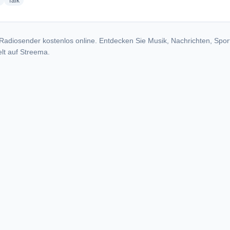
radio stations
radio stations
Talk
Radiosender kostenlos online. Entdecken Sie Musik, Nachrichten, Spor
lt auf Streema.