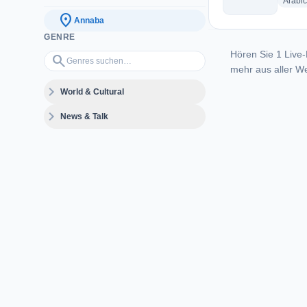
Arabic
location_on
Annaba
GENRE
Hören Sie 1 Live-
Genres suchen…
search
mehr aus aller We
expand_more
World & Cultural
expand_more
News & Talk