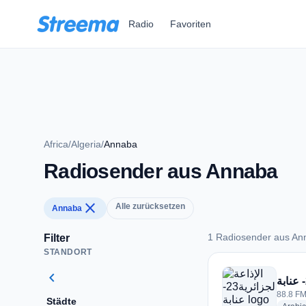
Zum Hauptinhalt springen
Radio
Favoriten
Africa
/
Algeria
/
Annaba
Radiosender aus Annaba
close
Alle zurücksetzen
Annaba
1 Radiosender aus An
Filter
STANDORT
1 Radiosender aus
chevron_left
88.8 FM
Städte