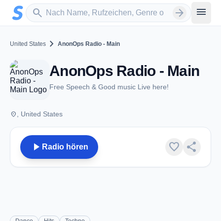
Zum Hauptinhalt springen
Sender suchen
menu
search
arrow_forward
chevron_right
United States
AnonOps Radio - Main
AnonOps Radio - Main
Free Speech & Good music Live here!
place
, United States
play_arrow
favorite
share
Radio hören