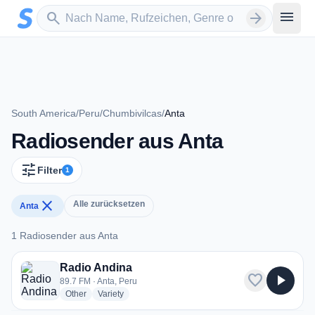
Zum Hauptinhalt springen
Sender suchen
menu
search
arrow_forward
South America
/
Peru
/
Chumbivilcas
/
Anta
Radiosender aus Anta
tune
Filter
1
close
Alle zurücksetzen
Anta
1 Radiosender aus Anta
1 Radiosender aus Anta
Radio Andina
favorite
play_arrow
89.7 FM · Anta, Peru
radio stations
radio stations
Other
Variety