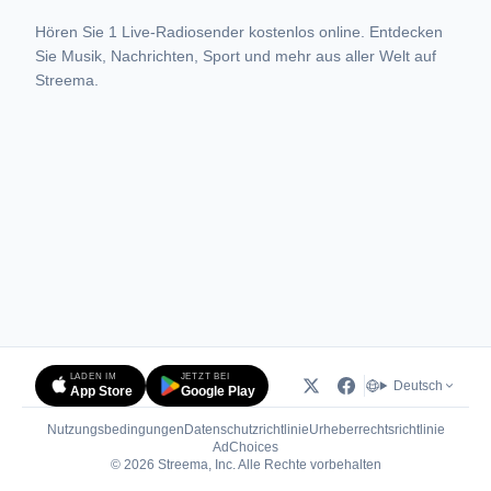
Hören Sie 1 Live-Radiosender kostenlos online. Entdecken
Sie Musik, Nachrichten, Sport und mehr aus aller Welt auf
Streema.
LADEN IM
JETZT BEI
Deutsch
App Store
Google Play
Nutzungsbedingungen
Datenschutzrichtlinie
Urheberrechtsrichtlinie
(öffnet in neuem Tab)
AdChoices
© 2026 Streema, Inc. Alle Rechte vorbehalten