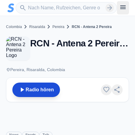
Zum Hauptinhalt springen
Sender suchen
menu
search
arrow_forward
chevron_right
chevron_right
chevron_right
Colombia
Risaralda
Pereira
RCN - Antena 2 Pereira
RCN - Antena 2 Pereira - AM 1330 - Pereira
place
Pereira, Risaralda, Colombia
play_arrow
favorite
share
Radio hören