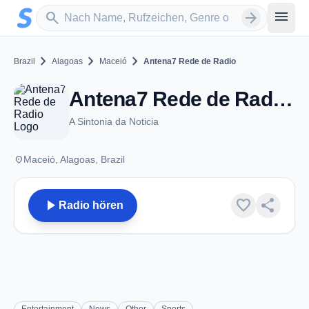
Zum Hauptinhalt springen
Sender suchen
menu
search
arrow_forward
chevron_right
chevron_right
chevron_right
Brazil
Alagoas
Maceió
Antena7 Rede de Radio
Antena7 Rede de Radio - Maceió
A Sintonia da Noticia
place
Maceió, Alagoas, Brazil
play_arrow
favorite
share
Radio hören