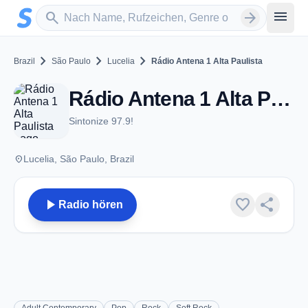
Zum Hauptinhalt springen
Sender suchen
menu
search
arrow_forward
chevron_right
chevron_right
chevron_right
Brazil
São Paulo
Lucelia
Rádio Antena 1 Alta Paulista
Rádio Antena 1 Alta Paulista - FM 97.9 - Lucelia
Sintonize 97.9!
place
Lucelia, São Paulo, Brazil
play_arrow
favorite
share
Radio hören