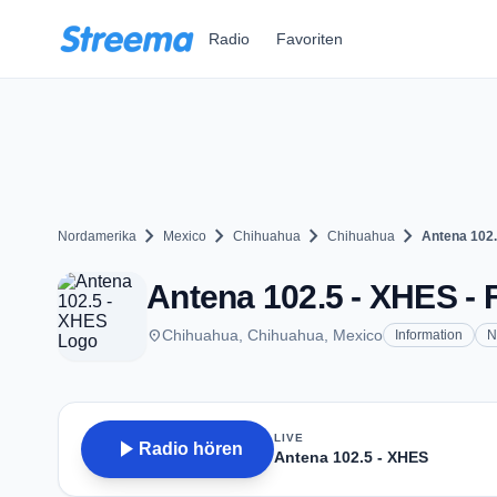
Zum Hauptinhalt springen
Radio
Favoriten
chevron_right
chevron_right
chevron_right
chevron_right
Nordamerika
Mexico
Chihuahua
Chihuahua
Antena 102
Antena 102.5 - XHES - 
place
Chihuahua, Chihuahua, Mexico
Information
N
LIVE
play_arrow
Radio hören
Antena 102.5 - XHES