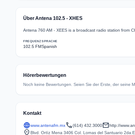
Über Antena 102.5 - XHES
Antena 760 AM - XEES is a broadcast radio station from Chi
FREQUENZ
SPRACHE
102.5 FM
Spanish
Hörerbewertungen
Noch keine Bewertungen. Seien Sie der Erste, der seine Me
Kontakt
language
call
mail
www.antenafm.mx
(614) 432.3000
http://www.a
location_on
Blvd. Ortìz Mena 3406 Col. Lomas del Santuario 2da.