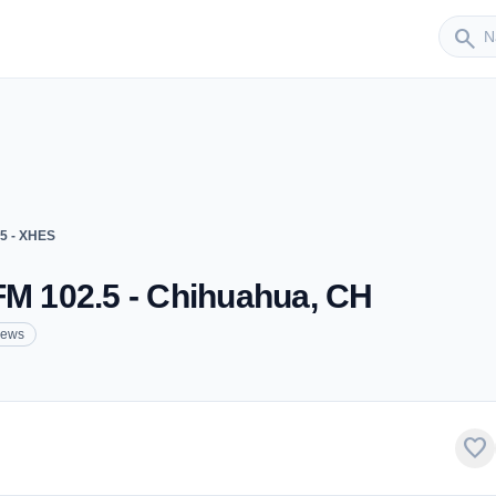
Sender
search
.5 - XHES
FM 102.5 - Chihuahua, CH
ews
favorite