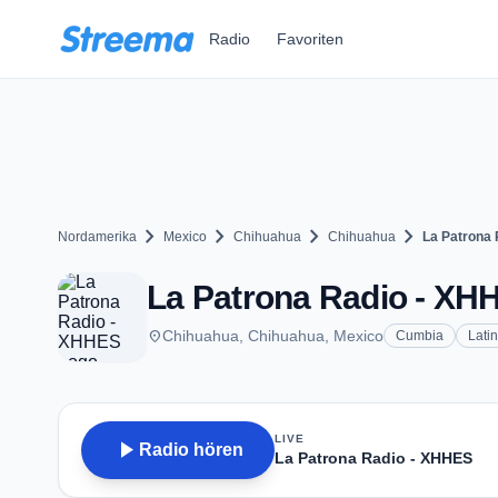
Zum Hauptinhalt springen
Radio
Favoriten
chevron_right
chevron_right
chevron_right
chevron_right
Nordamerika
Mexico
Chihuahua
Chihuahua
La Patrona
La Patrona Radio - XHH
place
Chihuahua, Chihuahua, Mexico
Cumbia
Latin
LIVE
play_arrow
Radio hören
La Patrona Radio - XHHES