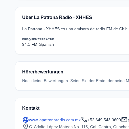
Über La Patrona Radio - XHHES
La Patrona - XHHES es una emisora de radio FM de Chihu
FREQUENZ
SPRACHE
94.1 FM
Spanish
Hörerbewertungen
Noch keine Bewertungen. Seien Sie der Erste, der seine Me
Kontakt
language
call
mail
www.lapatronaradio.com.mx
+52 649 543 0600
location_on
C. Adolfo López Mateos No. 116, Col. Centro, Guachoc