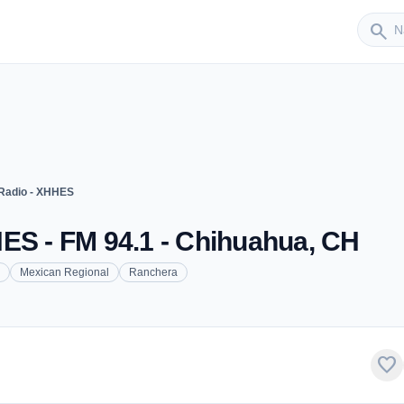
Sender
search
 Radio - XHHES
ES - FM 94.1 - Chihuahua, CH
Mexican Regional
Ranchera
favorite