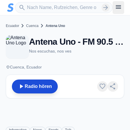
Zum Hauptinhalt springen
Sender suchen
menu
search
arrow_forward
chevron_right
chevron_right
Ecuador
Cuenca
Antena Uno
Antena Uno - FM 90.5 - Cuenca
Nos escuchas, nos ves
place
Cuenca, Ecuador
play_arrow
favorite
share
Radio hören