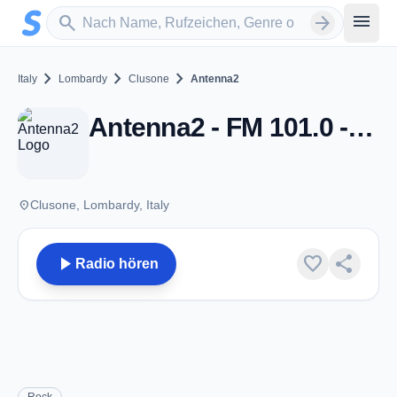
Zum Hauptinhalt springen
Sender suchen
menu
search
arrow_forward
chevron_right
chevron_right
chevron_right
Italy
Lombardy
Clusone
Antenna2
Antenna2 - FM 101.0 - Clusone
place
Clusone, Lombardy, Italy
play_arrow
favorite
share
Radio hören