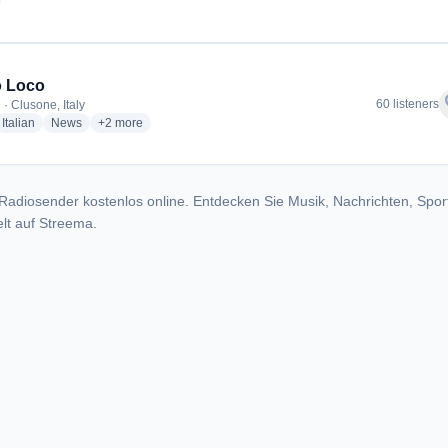
adio stations
o Loco
f
60 listeners
· Clusone, Italy
dio stations
radio stations
radio stations
more genres for Radio Loco
Italian
News
+2
more
Radiosender kostenlos online. Entdecken Sie Musik, Nachrichten, Spor
lt auf Streema.