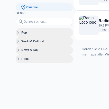
r
Rock
location_on
Clusone
GENRE
Genres suchen…
search
Radi
89.2 FM 
ra
Hits
expand_more
Pop
expand_more
World & Cultural
Hören Sie 2 Live-
expand_more
News & Talk
mehr aus aller We
expand_more
Rock