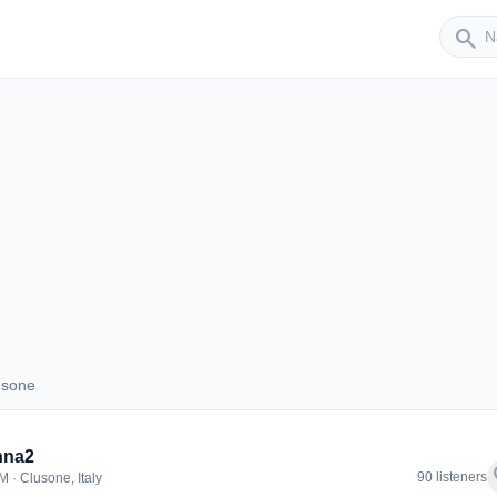
Sender
search
usone
Clusone
nna2
f
90 listeners
M · Clusone, Italy