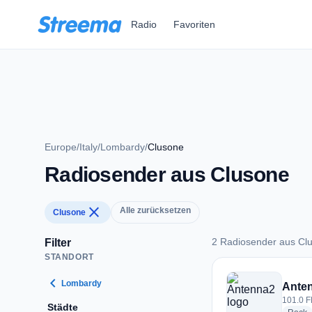
Zum Hauptinhalt springen
Radio
Favoriten
Europe
/
Italy
/
Lombardy
/
Clusone
Radiosender aus Clusone
close
Alle zurücksetzen
Clusone
2 Radiosender aus Cl
Filter
STANDORT
2 Radiosender aus 
chevron_left
Lombardy
Ante
101.0 F
Städte