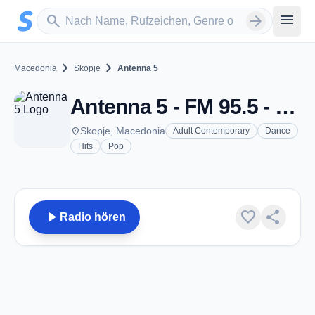
Zum Hauptinhalt springen
Sender suchen
menu
search
arrow_forward
chevron_right
chevron_right
Macedonia
Skopje
Antenna 5
Antenna 5 - FM 95.5 - Skopje
place
Skopje, Macedonia
Adult Contemporary
Dance
Hits
Pop
play_arrow
favorite
share
Radio hören