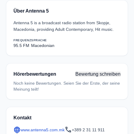
Über Antenna 5
Antenna 5 is a broadcast radio station from Skopje,
Macedonia, providing Adult Contemporary, Hit music.
FREQUENZ
SPRACHE
95.5 FM
Macedonian
Hörerbewertungen
Bewertung schreiben
Noch keine Bewertungen. Seien Sie der Erste, der seine
Meinung teilt!
Kontakt
language
call
www.antenna5.com.mk
+389 2 31 11 911