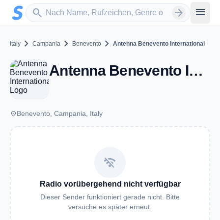
Zum Hauptinhalt springen
Sender suchen
menu
search
arrow_forward
chevron_right
chevron_right
chevron_right
Italy
Campania
Benevento
Antenna Benevento International
Antenna Benevento International - FM 92.1 - Benevento
place
Benevento, Campania, Italy
wifi_off
Radio vorübergehend nicht verfügbar
Dieser Sender funktioniert gerade nicht. Bitte
versuche es später erneut.