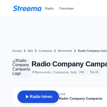
Zum Hauptinhalt springen
Radio
Favoriten
chevron_right
chevron_right
chevron_right
chevron_right
Europa
Italy
Campania
Benevento
Radio Company Cam
Radio Company Campan
place
Benevento, Campania, Italy
Hits
Top 40
LIVE
play_arrow
Radio hören
Radio Company Campania