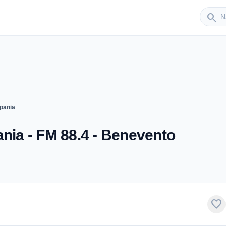
Sender
search
pania
ia - FM 88.4 - Benevento
favorite