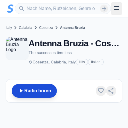
Zum Hauptinhalt springen
Sender suchen
menu
search
arrow_forward
chevron_right
chevron_right
chevron_right
Italy
Calabria
Cosenza
Antenna Bruzia
Antenna Bruzia - Cosenza
The successes timeless
place
Cosenza, Calabria, Italy
Hits
Italian
play_arrow
favorite
share
Radio hören