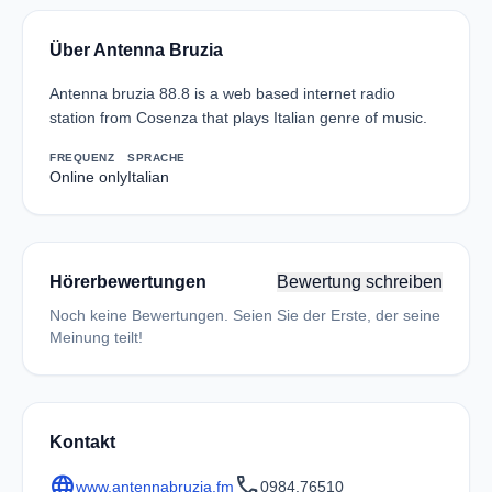
Über Antenna Bruzia
Antenna bruzia 88.8 is a web based internet radio
station from Cosenza that plays Italian genre of music.
FREQUENZ
SPRACHE
Online only
Italian
Hörerbewertungen
Bewertung schreiben
Noch keine Bewertungen. Seien Sie der Erste, der seine
Meinung teilt!
Kontakt
language
call
www.antennabruzia.fm
0984.76510