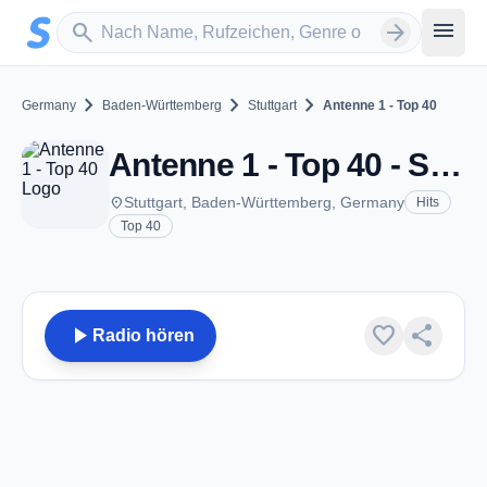
Zum Hauptinhalt springen
Sender suchen
menu
search
arrow_forward
chevron_right
chevron_right
chevron_right
Germany
Baden-Württemberg
Stuttgart
Antenne 1 - Top 40
Antenne 1 - Top 40 - Stuttgart
place
Stuttgart, Baden-Württemberg, Germany
Hits
Top 40
play_arrow
favorite
share
Radio hören