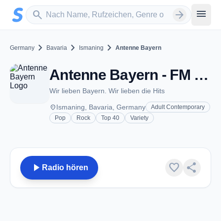
Zum Hauptinhalt springen
Sender suchen
menu
search
arrow_forward
chevron_right
chevron_right
chevron_right
Germany
Bavaria
Ismaning
Antenne Bayern
Antenne Bayern - FM 101.3 - Ismaning
Wir lieben Bayern. Wir lieben die Hits
place
Ismaning, Bavaria, Germany
Adult Contemporary
Pop
Rock
Top 40
Variety
play_arrow
favorite
share
Radio hören