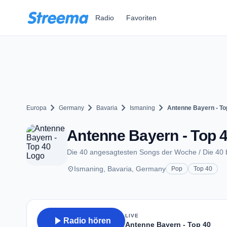
Zum Hauptinhalt springen
Radio
Favoriten
chevron_right
chevron_right
chevron_right
chevron_right
Europa
Germany
Bavaria
Ismaning
Antenne Bayern - To
Antenne Bayern - Top 4
Die 40 angesagtesten Songs der Woche / Die 40
place
Ismaning, Bavaria, Germany
Pop
Top 40
LIVE
play_arrow
Radio hören
Antenne Bayern - Top 40