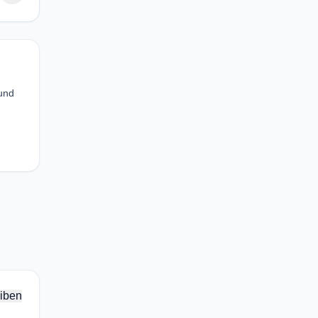
 und
iben