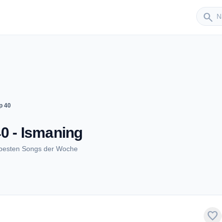
Sender
search
p 40
0 - Ismaning
 besten Songs der Woche
favorite