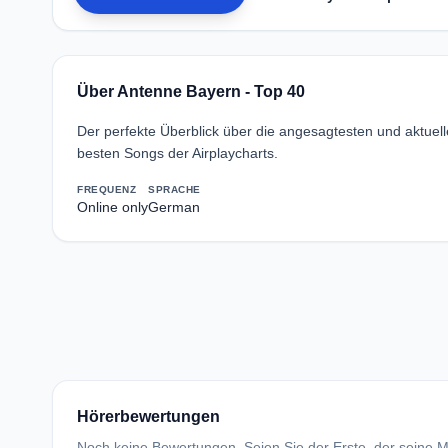
Über Antenne Bayern - Top 40
Der perfekte Überblick über die angesagtesten und aktuell
besten Songs der Airplaycharts.
FREQUENZ
SPRACHE
Online only
German
Hörerbewertungen
Noch keine Bewertungen. Seien Sie der Erste, der seine Me