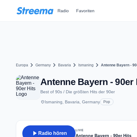
Zum Hauptinhalt springen
Radio
Favoriten
chevron_right
chevron_right
chevron_right
chevron_right
Europa
Germany
Bavaria
Ismaning
Antenne Bayern - 90
Antenne Bayern - 90er 
Best of 90s / Die größten Hits der 90er
place
Ismaning, Bavaria, Germany
Pop
LIVE
play_arrow
Radio hören
Antenne Bayern - 90er Hits