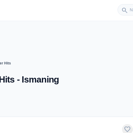
Sender
search
er Hits
Hits - Ismaning
favorite