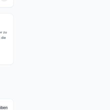
er zu
 die
iben