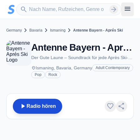
Zum Hauptinhalt springen
Sender suchen
menu
search
arrow_forward
chevron_right
chevron_right
chevron_right
Germany
Bavaria
Ismaning
Antenne Bayern - Aprés Ski
Antenne Bayern - Aprés Ski - Ismaning
Der Gute Laune – Soundtrack für jede Après Ski-Party!
place
Ismaning, Bavaria, Germany
Adult Contemporary
Pop
Rock
play_arrow
favorite
share
Radio hören