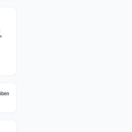
.
he
iben