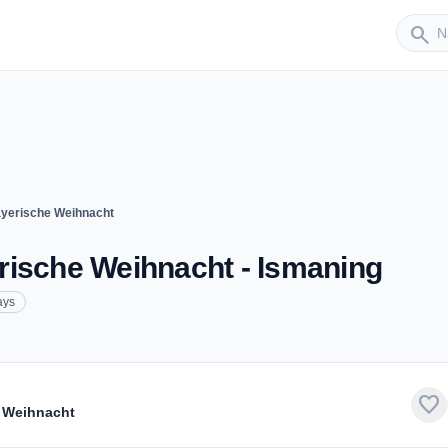
Sender
search
ayerische Weihnacht
rische Weihnacht - Ismaning
ays
favorite
e Weihnacht