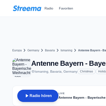
Zum Hauptinhalt springen
Radio
Favoriten
chevron_right
chevron_right
chevron_right
chevron_right
Europa
Germany
Bavaria
Ismaning
Antenne Bayern - B
Antenne Bayern - Baye
place
Ismaning, Bavaria, Germany
Christmas
Holid
LIVE
play_arrow
Radio hören
Antenne Bayern - Bayerisch