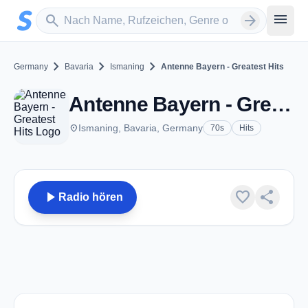
Zum Hauptinhalt springen
Sender suchen
menu
search
arrow_forward
chevron_right
chevron_right
chevron_right
Germany
Bavaria
Ismaning
Antenne Bayern - Greatest Hits
Antenne Bayern - Greatest Hits - Ismaning
place
Ismaning, Bavaria, Germany
70s
Hits
play_arrow
favorite
share
Radio hören