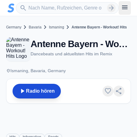
Zum Hauptinhalt springen
Sender suchen
menu
search
arrow_forward
chevron_right
chevron_right
chevron_right
Germany
Bavaria
Ismaning
Antenne Bayern - Workout! Hits
Antenne Bayern - Workout! Hits - Ismaning
Dancebeats und aktuellsten Hits im Remix
place
Ismaning, Bavaria, Germany
play_arrow
favorite
share
Radio hören