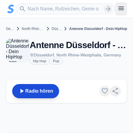
Zum Hauptinhalt springen
Sender suchen
menu
search
arrow_forward
chevron_right
chevron_right
chevron_right
Germany
North Rhine-Westphalia
Düsseldorf
Antenne Düsseldorf - Dein HipHop
Antenne Düsseldorf - Dein HipHop - Düsseldorf
place
Düsseldorf, North Rhine-Westphalia, Germany
Hip Hop
Pop
play_arrow
favorite
share
Radio hören