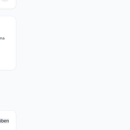
ema
iben