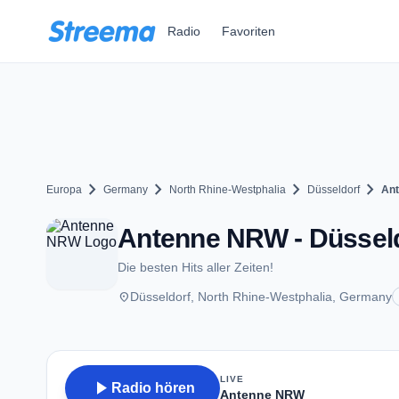
Zum Hauptinhalt springen
Radio
Favoriten
chevron_right
chevron_right
chevron_right
chevron_right
Europa
Germany
North Rhine-Westphalia
Düsseldorf
An
Antenne NRW - Düssel
Die besten Hits aller Zeiten!
place
Düsseldorf, North Rhine-Westphalia, Germany
LIVE
play_arrow
Radio hören
Antenne NRW