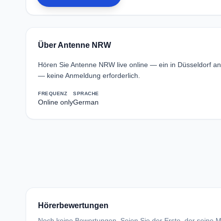
Über Antenne NRW
Hören Sie Antenne NRW live online — ein in Düsseldorf a
— keine Anmeldung erforderlich.
FREQUENZ
SPRACHE
Online only
German
Hörerbewertungen
Noch keine Bewertungen. Seien Sie der Erste, der seine Me