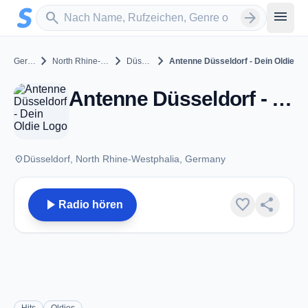
Zum Hauptinhalt springen
Sender suchen
menu
search
arrow_forward
chevron_right
chevron_right
chevron_right
Germany
North Rhine-Westphalia
Düsseldorf
Antenne Düsseldorf - Dein Oldie
Antenne Düsseldorf - Dein Oldie - Düsseldorf
place
Düsseldorf, North Rhine-Westphalia, Germany
play_arrow
favorite
share
Radio hören