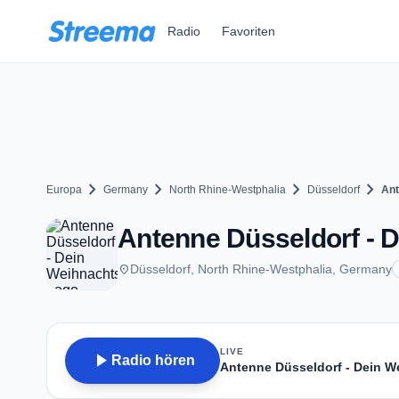
Zum Hauptinhalt springen
Radio
Favoriten
chevron_right
chevron_right
chevron_right
chevron_right
Europa
Germany
North Rhine-Westphalia
Düsseldorf
Ant
Antenne Düsseldorf - D
place
Düsseldorf, North Rhine-Westphalia, Germany
LIVE
play_arrow
Radio hören
Antenne Düsseldorf - Dein W