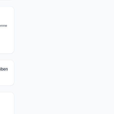
tenne
iben