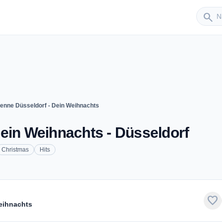
Sender
search
enne Düsseldorf - Dein Weihnachts
ein Weihnachts - Düsseldorf
Christmas
Hits
favorite
eihnachts