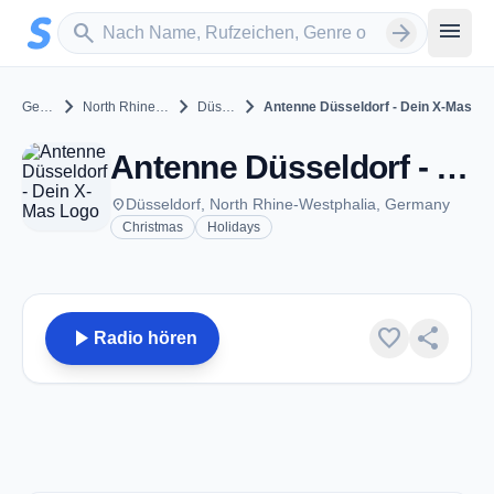
Zum Hauptinhalt springen
Sender suchen
menu
search
arrow_forward
chevron_right
chevron_right
chevron_right
Germany
North Rhine-Westphalia
Düsseldorf
Antenne Düsseldorf - Dein X-Mas
Antenne Düsseldorf - Dein X-Mas - Düsseldorf
place
Düsseldorf, North Rhine-Westphalia, Germany
Christmas
Holidays
play_arrow
favorite
share
Radio hören