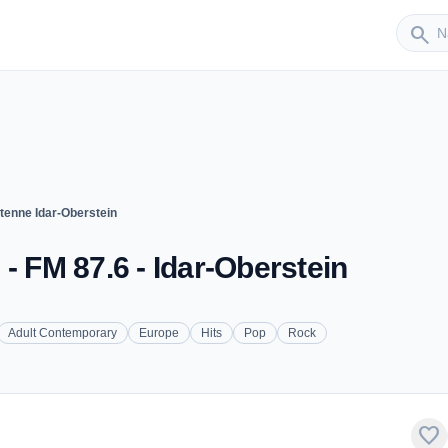
Sender
search
tenne Idar-Oberstein
- FM 87.6 - Idar-Oberstein
Adult Contemporary
Europe
Hits
Pop
Rock
favorite