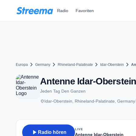
Zum Hauptinhalt springen
Radio
Favoriten
chevron_right
chevron_right
chevron_right
chevron_right
Europa
Germany
Rhineland-Palatinate
Idar-Oberstein
An
Antenne Idar-Oberstein 
Jeden Tag Den Ganzen
place
Idar-Oberstein, Rhineland-Palatinate, Germany
LIVE
play_arrow
Radio hören
Antenne Idar-Oberstein