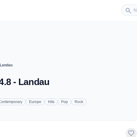
Sender
search
 Landau
4.8 - Landau
 Contemporary
Europe
Hits
Pop
Rock
favorite