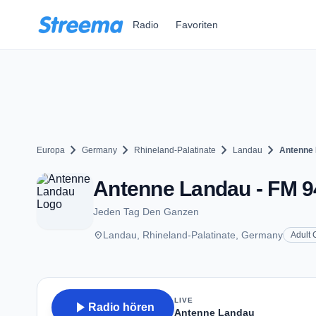
Zum Hauptinhalt springen
Radio
Favoriten
chevron_right
chevron_right
chevron_right
chevron_right
Europa
Germany
Rhineland-Palatinate
Landau
Antenne
Antenne Landau - FM 9
Jeden Tag Den Ganzen
place
Landau, Rhineland-Palatinate, Germany
Adult
LIVE
play_arrow
Radio hören
Antenne Landau