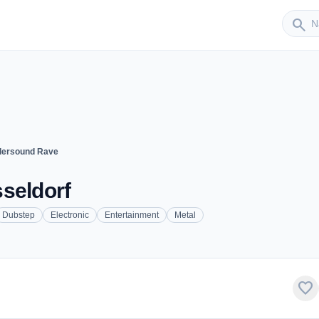
Sender
search
lersound Rave
seldorf
Dubstep
Electronic
Entertainment
Metal
favorite