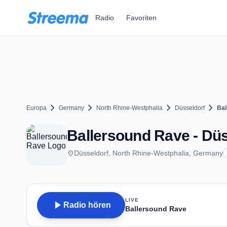
Zum Hauptinhalt springen
Radio
Favoriten
chevron_right
chevron_right
chevron_right
chevron_right
Europa
Germany
North Rhine-Westphalia
Düsseldorf
Bal
Ballersound Rave - Düs
place
Düsseldorf, North Rhine-Westphalia, Germany
LIVE
play_arrow
Radio hören
Ballersound Rave