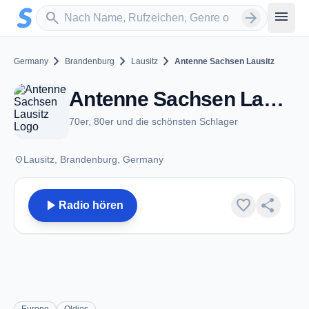
Zum Hauptinhalt springen
Sender suchen
menu
search
arrow_forward
chevron_right
chevron_right
chevron_right
Germany
Brandenburg
Lausitz
Antenne Sachsen Lausitz
Antenne Sachsen Lausitz - Lausitz
70er, 80er und die schönsten Schlager
place
Lausitz, Brandenburg, Germany
play_arrow
favorite
share
Radio hören